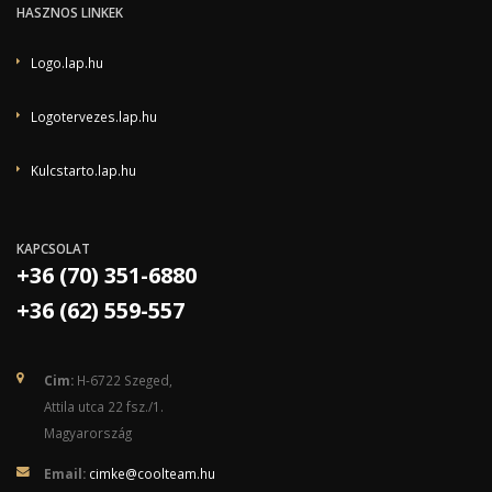
HASZNOS LINKEK
Logo.lap.hu
Logotervezes.lap.hu
Kulcstarto.lap.hu
KAPCSOLAT
+36 (70) 351-6880
+36 (62) 559-557
Cim:
H-6722 Szeged,
Attila utca 22 fsz./1.
Magyarország
Email:
cimke@coolteam.hu