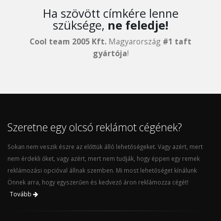
Ha szövött címkére lenne
szüksége,
ne feledje!
Cool team 2005 Kft.
Magyarország
#1 taft
gyártója
!
Szeretne egy olcsó reklámot cégének?
Sokan nem veszik észre az előttük álló lehetőségeket. Vagy azért, mert
nem érdekli őket, vagy azért, mert nem tudják, hogy éppen egy remek
reklámozási opcióval állnak szemben. Mi most lehetőséget kínálunk
Önnek arra, hogy egyszerűen és kedvező áron reklámozza cégét!
Tovább