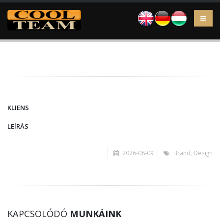
EN
DE
HU
KLIENS
LEÍRÁS
2026-08-09
Brand
,
Design
KAPCSOLÓDÓ
MUNKÁINK