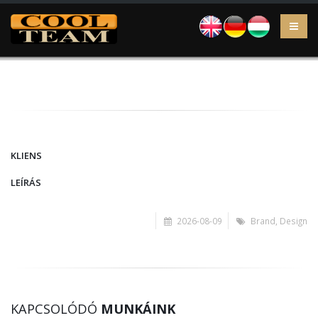
EN
DE
HU
KLIENS
LEÍRÁS
2026-08-09
Brand
,
Design
KAPCSOLÓDÓ
MUNKÁINK