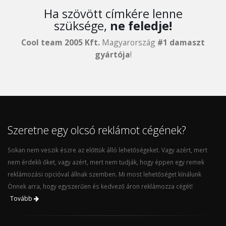
Ha szövött címkére lenne
szüksége,
ne feledje!
Cool team 2005 Kft.
Magyarország
#1 damaszt
gyártója
!
Szeretne egy olcsó reklámot cégének?
Sokan nem veszik észre az előttük álló lehetőségeket. Vagy azért, mert
nem érdekli őket, vagy azért, mert nem tudják, hogy éppen egy remek
reklámozási opcióval állnak szemben. Mi most lehetőséget kínálunk
Önnek arra, hogy egyszerűen és kedvező áron reklámozza cégét!
Tovább