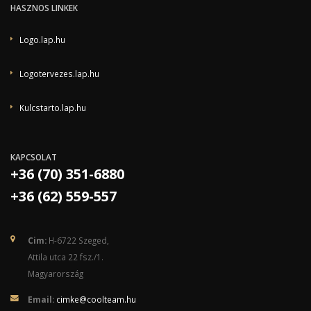
HASZNOS LINKEK
Logo.lap.hu
Logotervezes.lap.hu
Kulcstarto.lap.hu
KAPCSOLAT
+36 (70) 351-6880
+36 (62) 559-557
Cim:
H-6722 Szeged,
Attila utca 22 fsz./1.
Magyarország
Email:
cimke@coolteam.hu